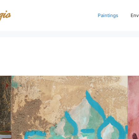
gio
Paintings
Env